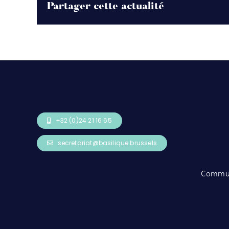
Partager cette actualité
+32 (0)24 21 16 65
secretariat@basilique.brussels
Commun