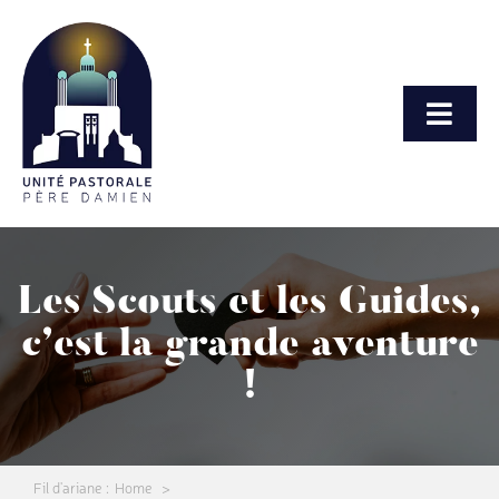
Passer
au
contenu
Toggl
Navig
Accueil
Messes
Les Scouts et les Guides,
c’est la grande aventure
Nos propositions
!
Communauté paroissiale
Fil d'ariane :
Home
Vos demandes